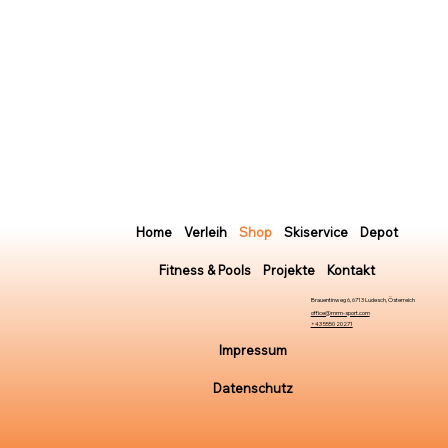
Home
Verleih
Shop
Skiservice
Depot
Fitness & Pools
Projekte
Kontakt
Brauentinweg 6, 6713 Ludesch, Österreich
office@mrm-sport.com
+43 5550 20271
Impressum
Datenschutz