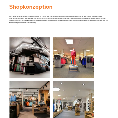
Shopkonzeption
Wir machen Ihren neuen Shop zu einem Erlebnis für Ihre Kunden. Gerne unterstützen wir Sie sowohl bei der Planung als auch bei der Optimierung und
Erneuerung Ihrer bereits bestehenden Verkaufsfläche. Schaffen Sie mit uns den bestmöglichen Ablauf im Skiverleih, sowie die optimale Präsentation Ihrer
Ware im Shop. Wir sind Experte für individuelle Raumplanung und helfen Ihnen bei der optimalen Nutzung Ihrer Möglichkeiten. Unser Angebot umfasst eine 2D
Raumplanung sowie eine 3D Visualisierung.